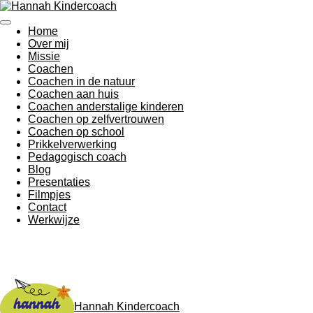
Ga
direct
Home
naar
Over mij
de
Missie
hoofdinhoud
Coachen
Coachen in de natuur
Coachen aan huis
Coachen anderstalige kinderen
Coachen op zelfvertrouwen
Coachen op school
Prikkelverwerking
Pedagogisch coach
Blog
Presentaties
Filmpjes
Contact
Werkwijze
Hannah Kindercoach