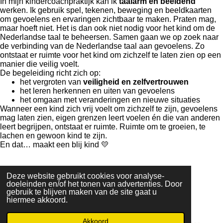
In mijn kindercoachpraktijk kan ik
taalarm en beeldend
werken. Ik gebruik spel, tekenen, beweging en beeldkaarten
om gevoelens en ervaringen zichtbaar te maken. Praten mag,
maar hoeft niet. Het is dan ook niet nodig voor het kind om de
Nederlandse taal te beheersen. Samen gaan we op zoek naar
de verbinding van de Nederlandse taal aan gevoelens. Zo
ontstaat er ruimte voor het kind om zichzelf te laten zien op een
manier die veilig voelt.
De begeleiding richt zich op:
het vergroten van
veiligheid en zelfvertrouwen
het leren herkennen en uiten van gevoelens
het omgaan met veranderingen en nieuwe situaties
Wanneer een kind zich vrij voelt om zichzelf te zijn, gevoelens
mag laten zien, eigen grenzen leert voelen én die van anderen
leert begrijpen, ontstaat er ruimte. Ruimte om te groeien, te
lachen en gewoon kind te zijn.
En dat… maakt een blij kind 💛
Deze website gebruikt cookies voor analyse-
© 2022 Kindercoach Hannah
-
KvK 87220652
-
doeleinden en/of het tonen van advertenties. Door
hannah.kindercoach@gmail.com
-
06 191 389 42
gebruik te blijven maken van de site gaat u
Powered by
JouwWeb
hiermee akkoord.
Akkoord